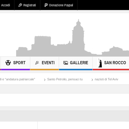
Accedi
Registrati
Donazione Paypal
SPORT
EVENTI
GALLERIE
SAN ROCCO
triarcale”
Santo Petrolio, pensaci tu
nazisti di Tel Aviv