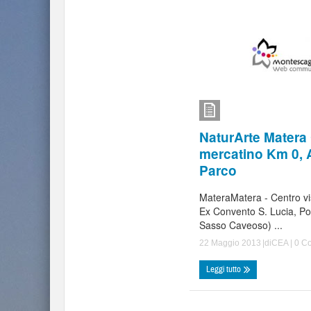
NaturArte Matera
mercatino Km 0, A
Parco
MateraMatera - Centro vi
Ex Convento S. Lucia, Por
Sasso Caveoso) ...
22 Maggio 2013
|di
CEA
|
0 C
Leggi tutto