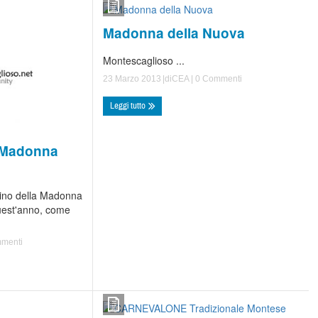
Madonna della Nuova
Montescaglioso ...
23 Marzo 2013
|di
CEA
|
0 Commenti
Leggi tutto
a Madonna
ino della Madonna
uest'anno, come
menti