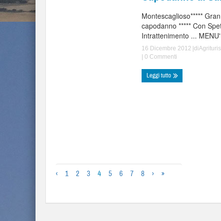
Montescaglioso***** Gra
capodanno ***** Con Spet
Intrattenimento ... MENU' 
16 Dicembre 2012
|di
Agritur
|
0 Commenti
Leggi tutto
‹
1
2
3
4
5
6
7
8
›
»