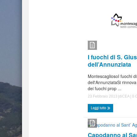
I fuochi di S. Giu
dell’Annunziata
MontescagliosoI fuochi d
dell'AnnunziataSi rinnova 
dei fuochi prop ...
23 Febbraio 2013
|di
CEA
|
0 
Leggi tutto
Capodanno al San