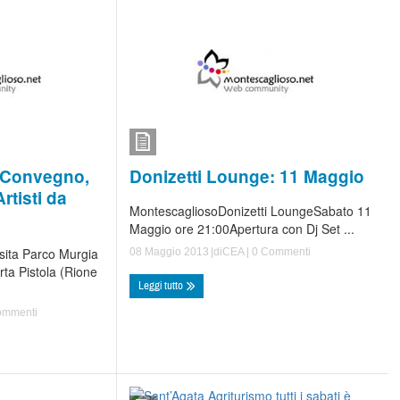
Donizetti Lounge: 11 Maggio
 Convegno,
rtisti da
MontescagliosoDonizetti LoungeSabato 11
Maggio ore 21:00Apertura con Dj Set ...
sita Parco Murgia
08 Maggio 2013
|di
CEA
|
0 Commenti
ta Pistola (Rione
Leggi tutto
ommenti