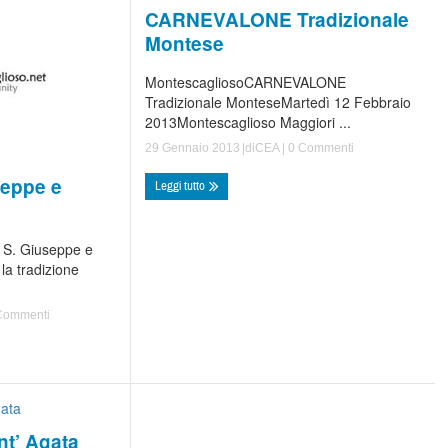
CARNEVALONE Tradizionale
Montese
MontescagliosoCARNEVALONE
Tradizionale MonteseMartedì 12 Febbraio
2013Montescaglioso Maggiori ...
29 Gennaio 2013
|di
CEA
|
0 Commenti
seppe e
Leggi tutto
i S. Giuseppe e
la tradizione
Commenti
t’ Agata