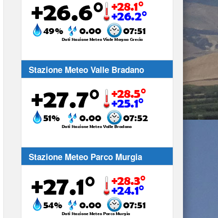
Stazione Meteo Valle Bradano
Stazione Meteo Parco Murgia