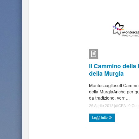
Il Cammino dell
della Murgia
MontescagliosoIl Cammn
della MurgiaAnche per q
da tradizione, verr ...
26 Aprile 2013
|di
CEA
|
0 Com
Leggi tutto