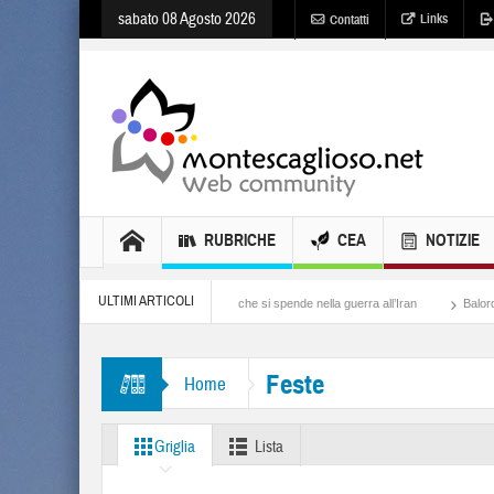
sabato 08 Agosto 2026
Links
Contatti
RUBRICHE
CEA
NOTIZIE
ULTIMI ARTICOLI
osa si potrebbe fare con ciò che si spende nella guerra all’Iran
Balordi e “andatura pa
Feste
Home
Griglia
Lista