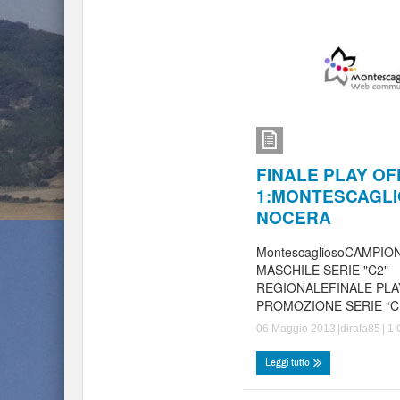
FINALE PLAY O
1:MONTESCAGLI
NOCERA
MontescagliosoCAMPIO
MASCHILE SERIE "C2"
REGIONALEFINALE PLA
PROMOZIONE SERIE “C .
06 Maggio 2013
|di
rafa85
|
1 
Leggi tutto