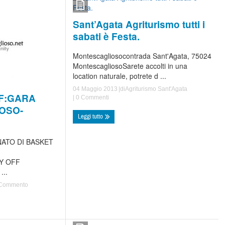
Sant’Agata Agriturismo tutti i
sabati è Festa.
Montescagliosocontrada Sant'Agata, 75024
MontescagliosoSarete accolti in una
location naturale, potrete d ...
04 Maggio 2013
|di
Agriturismo Sant'Agata
FF:GARA
|
0 Commenti
OSO-
Leggi tutto
NATO DI BASKET
Y OFF
..
Commento