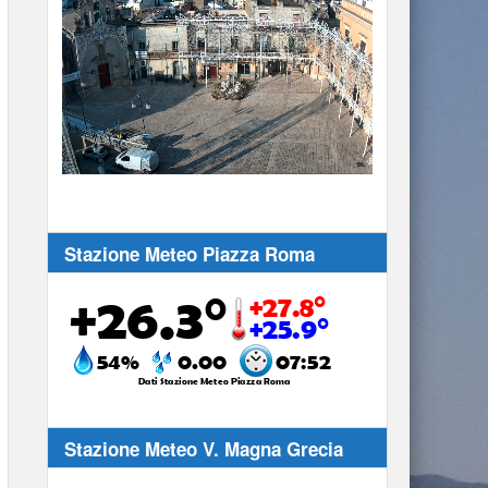
Stream
Unmute
Type
Stazione Meteo Piazza Roma
Stazione Meteo V. Magna Grecia