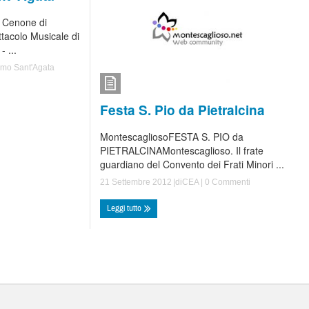
n Cenone di
tacolo Musicale di
- ...
ismo Sant'Agata
Festa S. Pio da Pietralcina
MontescagliosoFESTA S. PIO da
PIETRALCINAMontescaglioso. Il frate
guardiano del Convento dei Frati Minori ...
21 Settembre 2012
|di
CEA
|
0 Commenti
Leggi tutto