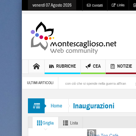
venerdì 07 Agosto 2026
Links
Contatti
RUBRICHE
CEA
NOTIZIE
ULTIMI ARTICOLI
Cosa si potrebbe fare con ciò che si spende nella guerra all’Iran
Balordi e “anda
Inaugurazioni
Home
Griglia
Lista