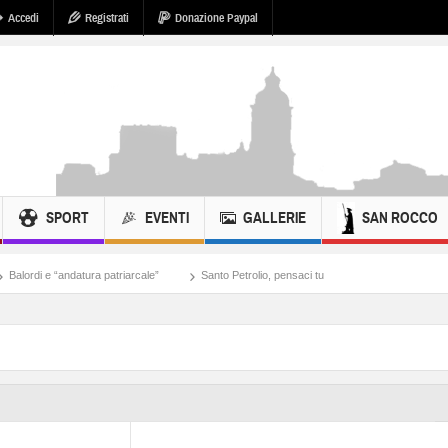
Accedi
Registrati
Donazione Paypal
SPORT
EVENTI
GALLERIE
SAN ROCCO
tura patriarcale”
Santo Petrolio, pensaci tu