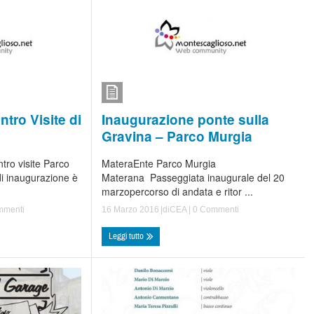
Inaugurazione ponte sulla
tro Visite di
Gravina – Parco Murgia
MateraEnte Parco Murgia
ro visite Parco
Materana Passeggiata inaugurale del 20
i inaugurazione è
marzopercorso di andata e ritor ...
16 Marzo 2016
|di
CEA
|
0 Commenti
mmenti
Leggi tutto