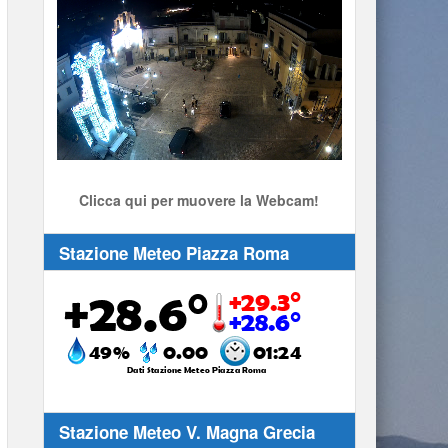
Stream
Unmute
Type
Clicca qui per muovere la Webcam!
Stazione Meteo Piazza Roma
Stazione Meteo V. Magna Grecia