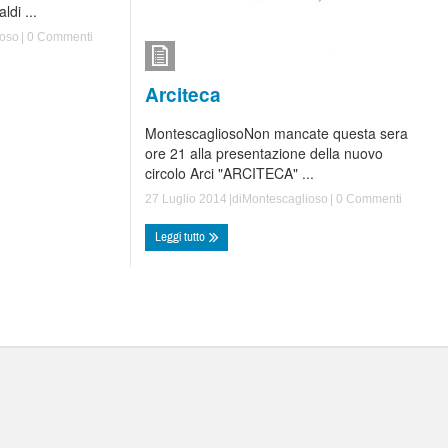
di ...
ioso
|
0 Commenti
Arciteca
MontescagliosoNon mancate questa sera
ore 21 alla presentazione della nuovo
circolo Arci "ARCITECA" ...
27 Luglio 2014
|di
Montescaglioso
|
0 Commenti
Leggi tutto