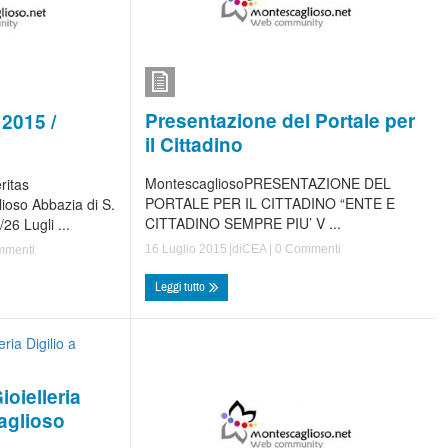
Presentazione del Portale per
2015 /
il Cittadino
MontescagliosoPRESENTAZIONE DEL
ritas
PORTALE PER IL CITTADINO “ENTE E
ioso Abbazia di S.
CITTADINO SEMPRE PIU’ V ...
26 Lugli ...
16 Luglio 2015
|di
CEA
|
0 Commenti
mmenti
Leggi tutto
oielleria
aglioso