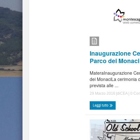
Inaugurazione Cen
Parco dei Monaci
MateraInaugurazione Cent
dei MonaciLa cerimonia d
prevista alle ...
29 Marzo 2016
|di
CEA
|
0 Co
Leggi tutto