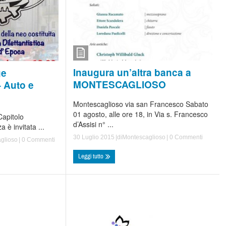
Inaugura un’altra banca a
ge
MONTESCAGLIOSO
 Auto e
Montescaglioso via san Francesco Sabato
01 agosto, alle ore 18, in Via s. Francesco
Capitolo
d’Assisi n° ...
 è invitata ...
30 Luglio 2015
|di
Montescaglioso
|
0 Commenti
glioso
|
0 Commenti
Leggi tutto