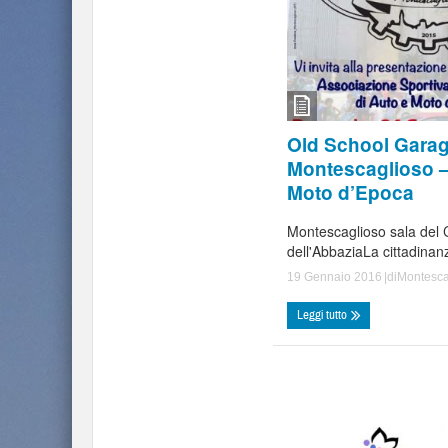
Old School Gara
Montescaglioso –
Moto d’Epoca
Montescaglioso sala del 
dell'AbbaziaLa cittadinanza
19 Gennaio 2016
|di
Montesca
Leggi tutto