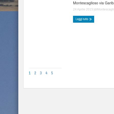
Montescaglioso via Garibal
24 Aprile 2015
|di
Montescagl
Leggi tutto
1
2
3
4
5