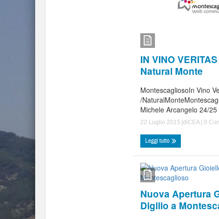
IN VINO VERITAS 
Natural Monte
MontescagliosoIn Vino Ve
/NaturalMonteMontescagl
Michele Arcangelo 24/25 /
22 Luglio 2015
|di
CEA
|
0 Co
Leggi tutto
Nuova Apertura Gi
Digilio a Montesc