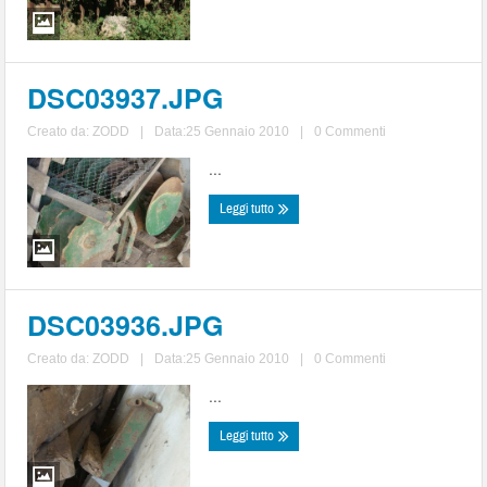
DSC03937.JPG
Creato da:
ZODD
|
Data:25 Gennaio 2010
|
0 Commenti
...
Leggi tutto
DSC03936.JPG
Creato da:
ZODD
|
Data:25 Gennaio 2010
|
0 Commenti
...
Leggi tutto