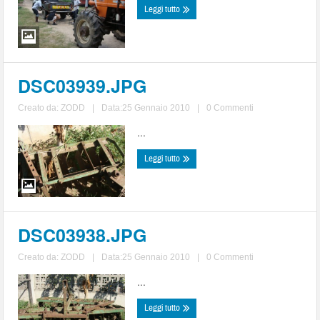
Leggi tutto
DSC03939.JPG
Creato da:
ZODD
|
Data:25 Gennaio 2010
|
0 Commenti
...
Leggi tutto
DSC03938.JPG
Creato da:
ZODD
|
Data:25 Gennaio 2010
|
0 Commenti
...
Leggi tutto