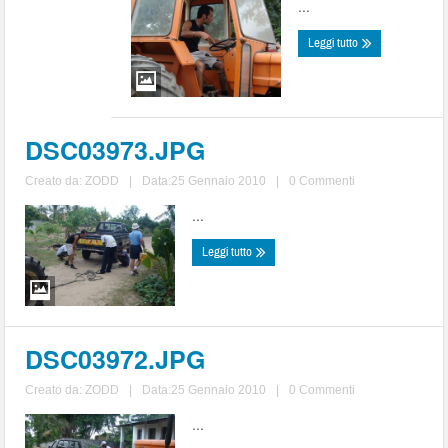
...
Leggi tutto
DSC03973.JPG
Creato da:
ZODD
|
Data:25 Gennaio 2010
|
0 Commenti
...
Leggi tutto
DSC03972.JPG
Creato da:
ZODD
|
Data:25 Gennaio 2010
|
0 Commenti
...