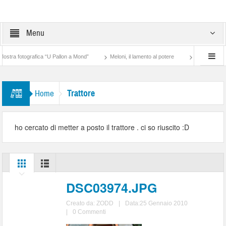
Menu
grafica “U Pallon a Mond”
Meloni, il lamento al potere
Holodomor, lo sterminio
Trattore
Home
ho cercato di metter a posto il trattore . ci so riuscito :D
DSC03974.JPG
Creato da:
ZODD
|
Data:25 Gennaio 2010
|
0 Commenti