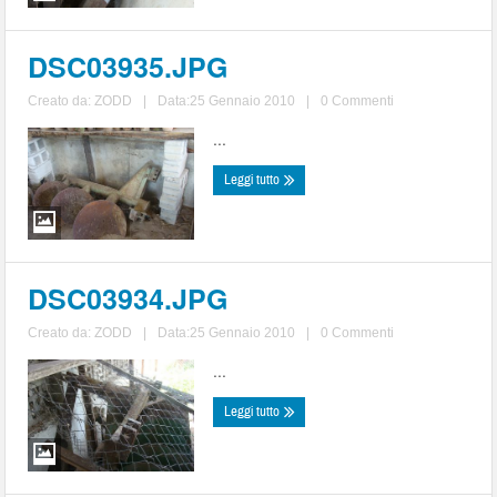
DSC03935.JPG
Creato da:
ZODD
|
Data:25 Gennaio 2010
|
0 Commenti
...
Leggi tutto
DSC03934.JPG
Creato da:
ZODD
|
Data:25 Gennaio 2010
|
0 Commenti
...
Leggi tutto