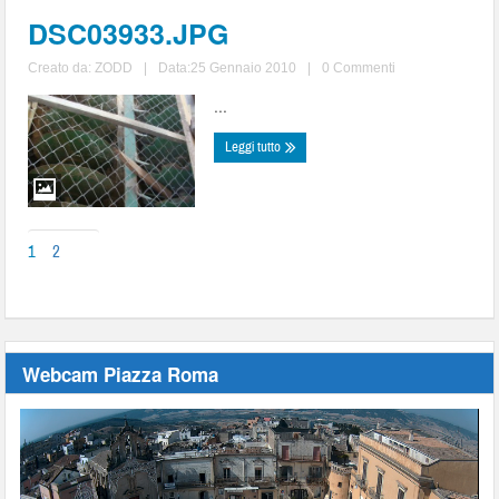
DSC03933.JPG
Creato da:
ZODD
|
Data:25 Gennaio 2010
|
0 Commenti
...
Leggi tutto
1
2
Webcam Piazza Roma