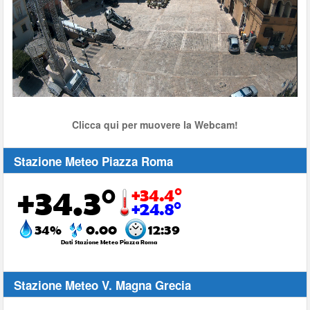
Stream
Unmute
Type
Clicca qui per muovere la Webcam!
Stazione Meteo Piazza Roma
Stazione Meteo V. Magna Grecia