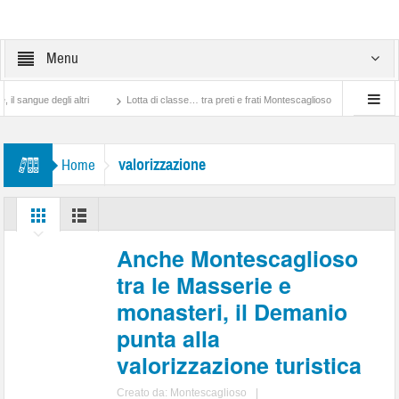
Menu
gue degli altri
Lotta di classe… tra preti e frati Montescaglioso
Tonache, pecca
valorizzazione
Home
Anche Montescaglioso
tra le Masserie e
monasteri, il Demanio
punta alla
valorizzazione turistica
Creato da:
Montescaglioso
|