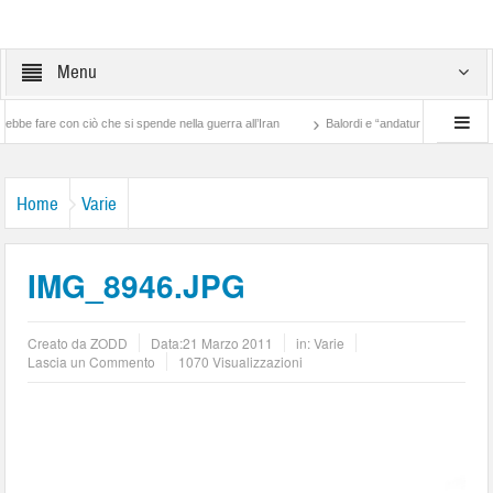
Menu
e con ciò che si spende nella guerra all’Iran
Balordi e “andatura patriarcale”
Home
Varie
IMG_8946.JPG
Creato da
ZODD
Data:
21 Marzo 2011
in:
Varie
Lascia un Commento
1070 Visualizzazioni