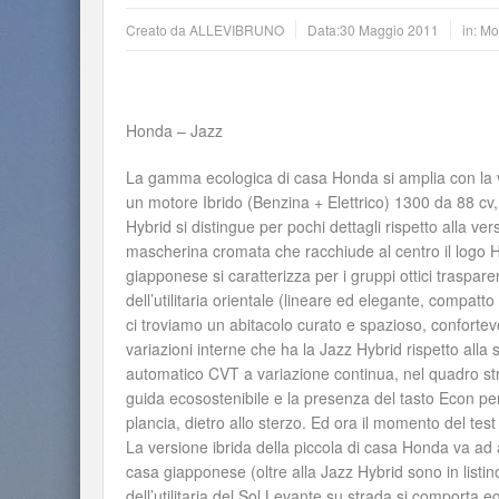
Creato da
ALLEVIBRUNO
Data:
30 Maggio 2011
in:
Mot
Honda – Jazz
La gamma ecologica di casa Honda si amplia con la ve
un motore Ibrido (Benzina + Elettrico) 1300 da 88 cv
Hybrid si distingue per pochi dettagli rispetto alla v
mascherina cromata che racchiude al centro il logo H
giapponese si caratterizza per i gruppi ottici trasparent
dell’utilitaria orientale (lineare ed elegante, compat
ci troviamo un abitacolo curato e spazioso, confortevol
variazioni interne che ha la Jazz Hybrid rispetto all
automatico CVT a variazione continua, nel quadro str
guida ecosostenibile e la presenza del tasto Econ per 
plancia, dietro allo sterzo. Ed ora il momento del te
La versione ibrida della piccola di casa Honda va ad 
casa giapponese (oltre alla Jazz Hybrid sono in listin
dell’utilitaria del Sol Levante su strada si comporta