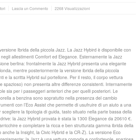
ori
Lascia un Commento
2268 Visualizzazioni
rsione Ibrida della piccola Jazz. La Jazz Hybird è disponibile con
, negli allestimenti Comfort ed Elegance. Esternamente la Jazz
ersione berlina: frontalmente la Jazz Hybrid presenta una elegante
onda, mentre posteriormente la versione ibrida della piccola
i e la scritta Hybrid sul portellone. Per il resto, il corpo vettura
to e spazioso) non presenta altre differenze consistenti. Internamente
e sia per i passeggeri anteriori che per quelli posteriori. Le
a sorella a benzina sono sopratutto nella presenza del cambio
umenti con l’Eco Assist che permette di usufruire di un aiuto a una
scegliere la tipologia di guida, tasto situato nella parte bassa della
st drive: la Jazz Hybrid provata è stata la 1300 Elegance da 20610 €.
arricchire e completare la ricca e ben strutturata gamma ibrida della
o anche la Insight, la Civic Hybrid e la CR-Z). La versione Eco
 egregiamente: la Jazz è una vettura comoda e confortevole, spaziosa