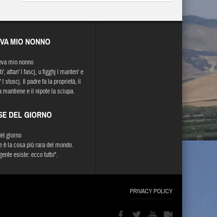
EVA MIO NONNO
eva mio nonno
b', attan' l fascj, u figghj l manten' e
' l stuscj. Il padre fa la proprietà, il
la mantiene e il nipote la sciupa.
SE DEL GIORNO
del giorno
e è la cosa più rara del mondo.
ente esiste: ecco tutto".
PRIVACY POLICY