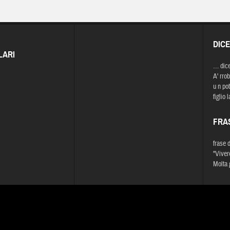
DIC
LARI
… dic
A' rrob
u n pot
figlio 
FRA
frase 
"Viver
Molta g