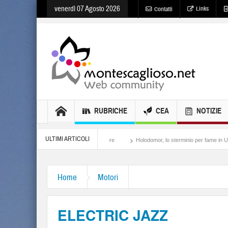
venerdì 07 Agosto 2026
Links
Contatti
RUBRICHE
CEA
NOTIZIE
ULTIMI ARTICOLI
Meloni, il lamento al potere
Holodomor, lo sterminio per fame in Ucraina
Isra
Home
Motori
ELECTRIC JAZZ