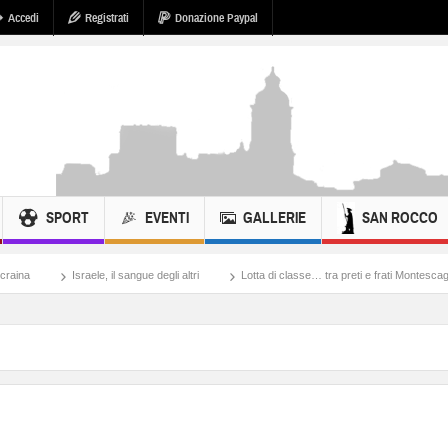
Accedi
Registrati
Donazione Paypal
SPORT
EVENTI
GALLERIE
SAN ROCCO
ele, il sangue degli altri
Lotta di classe… tra preti e frati Montescaglioso
Tonac