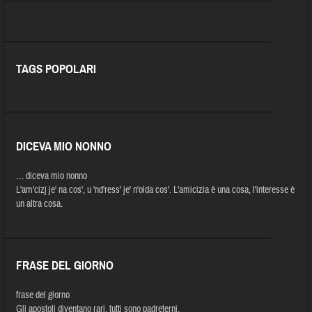
TAGS POPOLARI
DICEVA MIO NONNO
… diceva mio nonno
L'am'cizj je' na cos', u 'nd'ress' je' n'olda cos'. L'amicizia è una cosa, l'interesse è
un altra cosa.
FRASE DEL GIORNO
frase del giorno
Gli apostoli diventano rari, tutti sono padreterni.