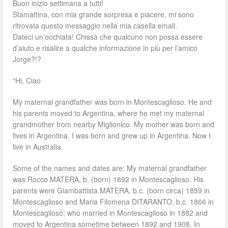
Buon inizio settimana a tutti!
Stamattina, con mia grande sorpresa e piacere, mi sono
ritrovata questo messaggio nella mia casella email.
Dateci un’occhiata! Chissà che qualcuno non possa essere
d’aiuto e risalire a qualche informazione in più per l’amico
Jorge?!?
“Hi, Ciao
My maternal grandfather was born in Montescaglioso. He and
his parents moved to Argentina, where he met my maternal
grandmother from nearby Miglionico. My mother was born and
lives in Argentina. I was born and grew up in Argentina. Now I
live in Australia.
Some of the names and dates are: My maternal grandfather
was Rocco MATERA, b. (born) 1892 in Montescaglioso. His
parents were Giambattista MATERA, b.c. (born circa) 1859 in
Montescaglioso and Maria Filomena DITARANTO, b.c. 1866 in
Montescaglioso; who married in Montescaglioso in 1882 and
moved to Argentina sometime between 1892 and 1908. In