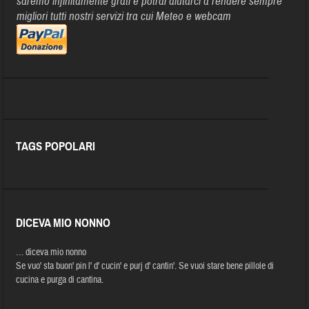
saremo infinitamente grati e potrai aiutarci a rendere sempre
migliori tutti nostri servizi tra cui Meteo e webcam
TAGS POPOLARI
DICEVA MIO NONNO
… diceva mio nonno
Se vuo' sta buon' pin l' d' cucin' e purj d' cantin'. Se vuoi stare bene pillole di
cucina e purga di cantina.