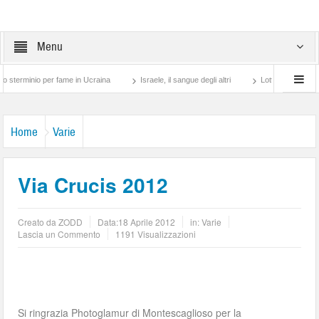
Menu
raina
Israele, il sangue degli altri
Lotta di classe… tra preti e frati Montescagl
Home
Varie
Via Crucis 2012
Creato da
ZODD
Data:
18 Aprile 2012
in:
Varie
Lascia un Commento
1191 Visualizzazioni
Si ringrazia Photoglamur di Montescaglioso per la