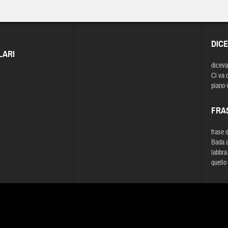
DIC
LARI
diceva
Ci va c
piano 
FRA
frase 
Bada a
labbra
quello 