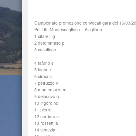
Campionato promozione convocati gara del 16/09/2
Pol.Lib. Montescaglioso – Avigliano
1 cifarelli g
2 detommaso p
3 casalingo f
…
4 tafuno e
5 leone r
6 ciracì c
7 petruzzo v
8 montemurro m
9 deiacovo g
10 ingordino
11 pierro
12 carriero c
13 rossetti a
14 venezia l