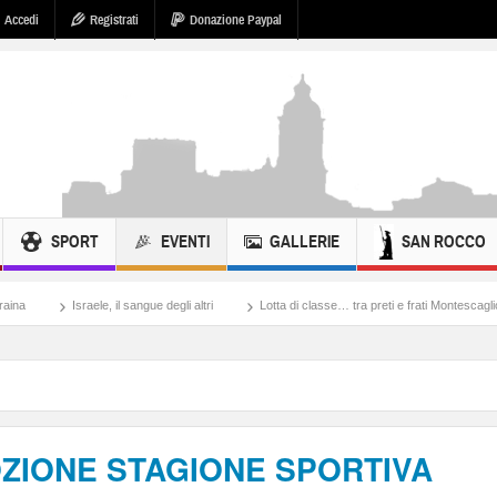
Accedi
Registrati
Donazione Paypal
SPORT
EVENTI
GALLERIE
SAN ROCCO
 il sangue degli altri
Lotta di classe… tra preti e frati Montescaglioso
Tonache,
ZIONE STAGIONE SPORTIVA