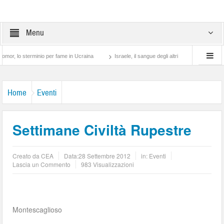
Menu
erminio per fame in Ucraina
Israele, il sangue degli altri
Lotta di classe… tra p
Home
Eventi
Settimane Civiltà Rupestre
Creato da
CEA
Data:
28 Settembre 2012
in:
Eventi
Lascia un Commento
983 Visualizzazioni
Montescaglioso