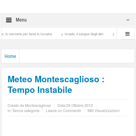
Menu
erminio per fame in Ucraina
Israele, il sangue degli altri
Lotta di classe… tra p
Home
Meteo Montescaglioso :
Tempo Instabile
Creato da
Montescaglioso
Data:
29 Ottobre 2012
in: Senza categoria
Lascia un Commento
980 Visualizzazioni