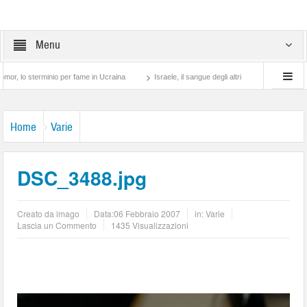
Menu
sterminio per fame in Ucraina
Israele, il sangue degli altri
Lotta di classe… tra
Home
Varie
DSC_3488.jpg
Creato da
imago
Data:
06 Febbraio 2007
in:
Varie
Lascia un Commento
1435 Visualizzazioni