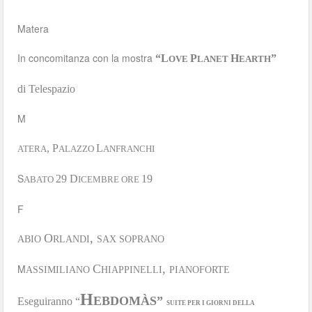
Matera
In concomitanza con la mostra
“L
P
H
”
OVE
LANET
EARTH
di Telespazio
M
, P
L
ATERA
ALAZZO
ANFRANCHI
S
29 D
19
ABATO
ICEMBRE ORE
F
O
,
ABIO
RLANDI
SAX SOPRANO
M
C
,
ASSIMILIANO
HIAPPINELLI
PIANOFORTE
H
EBDOMÀS”
Eseguiranno “
SUITE PER I GIORNI DELLA