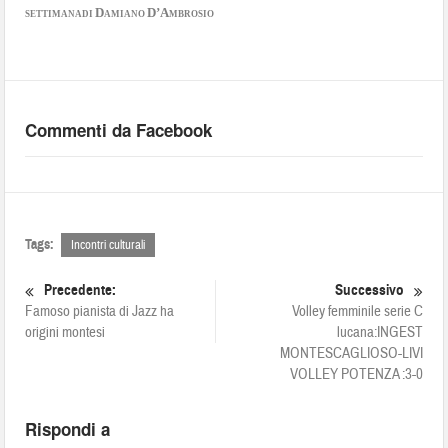
D
D’A
SETTIMANA
DI
AMIANO
MBROSIO
Commenti da Facebook
Tags:
Incontri culturali
Precedente:
Successivo
Famoso pianista di Jazz ha
Volley femminile serie C
origini montesi
lucana:INGEST
MONTESCAGLIOSO-LIVI
VOLLEY POTENZA :3-0
Rispondi a