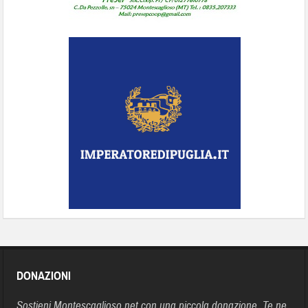
DONAZIONI
Sostieni Montescaglioso.net con una piccola donazione. Te ne