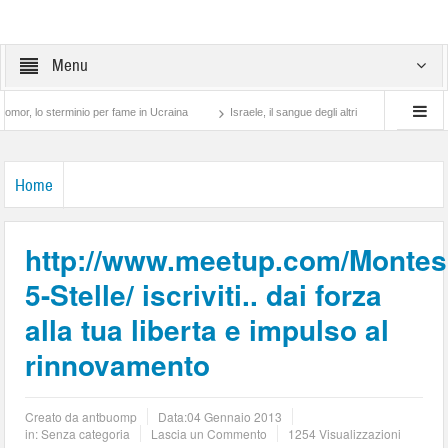
Menu
o sterminio per fame in Ucraina
Israele, il sangue degli altri
Lotta di classe… t
Home
http://www.meetup.com/Montes
5-Stelle/ iscriviti.. dai forza
alla tua liberta e impulso al
rinnovamento
Creato da
antbuomp
Data:
04 Gennaio 2013
in: Senza categoria
Lascia un Commento
1254 Visualizzazioni