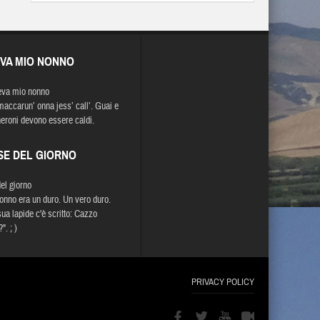
EVA MIO NONNO
eva mio nonno
maccarun’ onna jess’ call’. Guai e
roni devono essere caldi.
SE DEL GIORNO
del giorno
onno era un duro. Un vero duro.
sua lapide c'è scritto: Cazzo
". ; )
PRIVACY POLICY