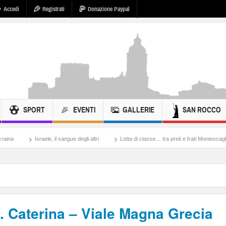
Accedi
Registrati
Donazione Paypal
SPORT
EVENTI
GALLERIE
SAN ROCCO
le, il sangue degli altri
Lotta di classe… tra preti e frati Montescaglioso
Tonach
. Caterina – Viale Magna Grecia