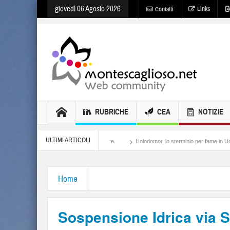
giovedì 06 Agosto 2026
Links
Contatti
RUBRICHE
CEA
NOTIZIE
ULTIMI ARTICOLI
Meloni, il lamento al potere
Holodomor, lo sterminio per fame in Ucraina
Israe
Home
Sospensione Idrica via S