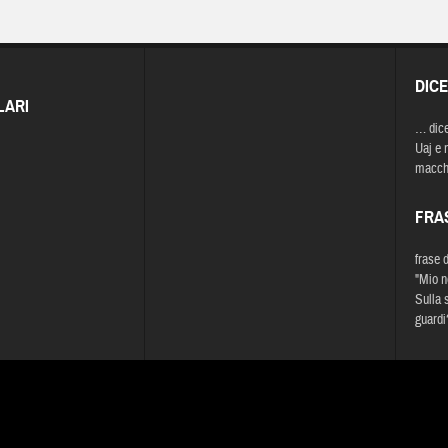
DIC
LARI
… dic
Uaj e 
macche
FRA
frase 
"Mio n
Sulla 
guardi?