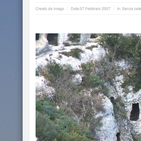
Creato da
imago
Data:
07 Febbraio 2007
in: Senza cat