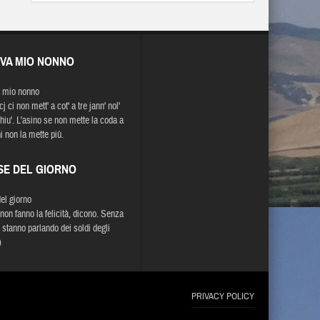
EVA MIO NONNO
 mio nonno
j ci non mett' a cot' a tre jann' nol'
chiu'. L'asino se non mette la coda a
i non la mette più.
SE DEL GIORNO
del giorno
 non fanno la felicità, dicono. Senza
 stanno parlando dei soldi degli
)
PRIVACY POLICY