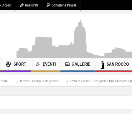
Accedi
Registrati
Donazione Paypal
SPORT
EVENTI
GALLERIE
SAN ROCCO
 sangue degli altri
Lotta di classe… tra preti e frati Montescaglioso
Tonache, p