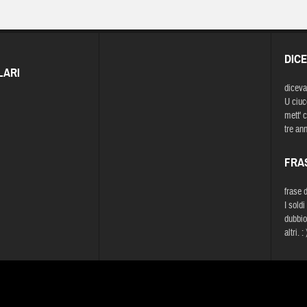
DIC
LARI
diceva
U ciucc
mett' 
tre ann
FRA
frase 
I soldi
dubbio
altri. : 