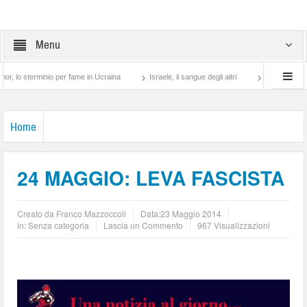
Menu
 sterminio per fame in Ucraina
Israele, il sangue degli altri
Lotta di classe… tra
Home
24 MAGGIO: LEVA FASCISTA
Creato da
Franco Mazzoccoli
Data:
23 Maggio 2014
in: Senza categoria
Lascia un Commento
967 Visualizzazioni