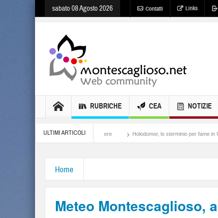
sabato 08 Agosto 2026
Links
Contatti
RUBRICHE
CEA
NOTIZIE
ULTIMI ARTICOLI
Meloni, il lamento al potere
Holodomor, lo sterminio per fame in Ucraina
I
Home
Meteo Montescaglioso, a