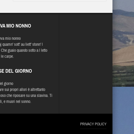
EVA MIO NONNO
eva mio nonno
 quamn' sott' au liett' stonn' l
. Che guaio quando sotto a l letto
 le carpe.
SE DEL GIORNO
del giorno
e sui propri allori è altrettanto
loso che riposare su una slavina. Ti
li, e muori nel sonno.
PRIVACY POLICY