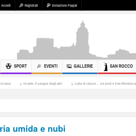
Accedi
Registrati
Donazione Paypal
SPORT
EVENTI
GALLERIE
SAN ROCCO
sraele, il sangue degli altri
Lotta di classe… tra preti e frati Montescaglioso
To
ria umida e nubi