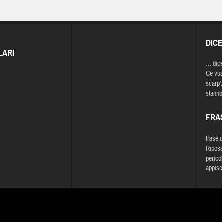
DIC
LARI
… dic
Ce vuaj
scarp'
stanno
FRA
frase 
Riposar
perico
appiso