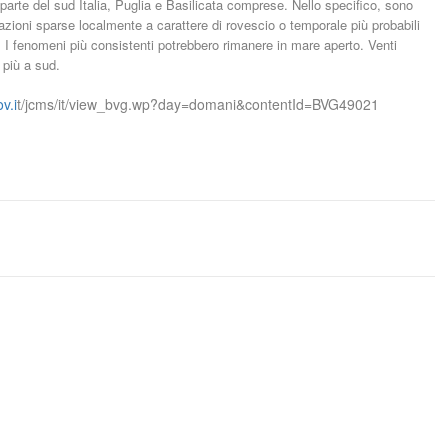
parte del sud Italia, Puglia e Basilicata comprese. Nello specifico, sono
itazioni sparse localmente a carattere di rovescio o temporale più probabili
e. I fenomeni più consistenti potrebbero rimanere in mare aperto. Venti
i più a sud.
v.i
t/jcms/it/
view_bvg.wp?day=domani&cont
entId=BVG49021