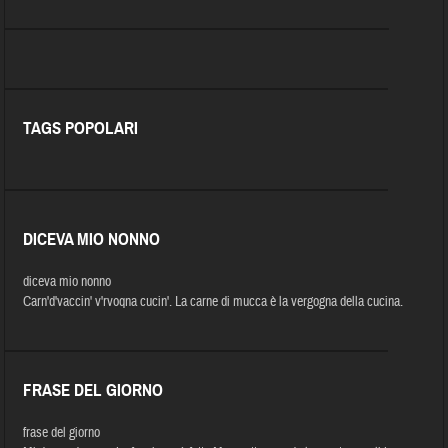
TAGS POPOLARI
DICEVA MIO NONNO
diceva mio nonno
Carn'd'vaccin' v'rvoqna cucin'. La carne di mucca è la vergogna della cucina.
FRASE DEL GIORNO
frase del giorno