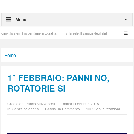
Menu
o sterminio per fame in Ucraina
Israele, il sangue degli altri
Lotta di classe… t
Home
1° FEBBRAIO: PANNI NO,
ROTATORIE SI
Creato da
Franco Mazzoccoli
Data:
01 Febbraio 2015
in: Senza categoria
Lascia un Commento
1032 Visualizzazioni