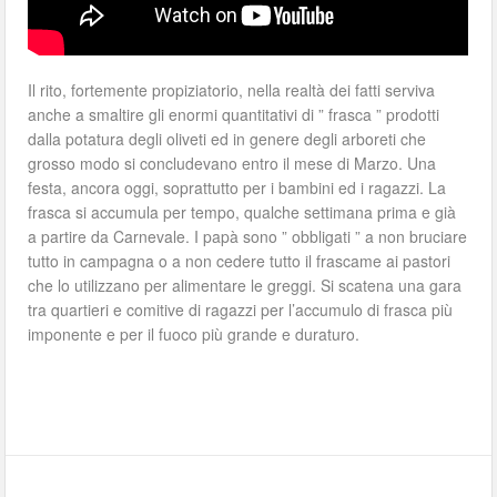
Il rito, fortemente propiziatorio, nella realtà dei fatti serviva
anche a smaltire gli enormi quantitativi di ” frasca ” prodotti
dalla potatura degli oliveti ed in genere degli arboreti che
grosso modo si concludevano entro il mese di Marzo. Una
festa, ancora oggi, soprattutto per i bambini ed i ragazzi. La
frasca si accumula per tempo, qualche settimana prima e già
a partire da Carnevale. I papà sono ” obbligati ” a non bruciare
tutto in campagna o a non cedere tutto il frascame ai pastori
che lo utilizzano per alimentare le greggi. Si scatena una gara
tra quartieri e comitive di ragazzi per l’accumulo di frasca più
imponente e per il fuoco più grande e duraturo.