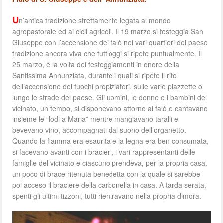
U
n’antica tradizione strettamente legata al mondo
agropastorale ed ai cicli agricoli. Il 19 marzo si festeggia San
Giuseppe con l’accensione dei falò nei vari quartieri del paese
tradizione ancora viva che tutt’oggi si ripete puntualmente. Il
25 marzo, è la volta dei festeggiamenti in onore della
Santissima Annunziata, durante i quali si ripete il rito
dell’accensione dei fuochi propiziatori, sulle varie piazzette o
lungo le strade del paese. Gli uomini, le donne e i bambini del
vicinato, un tempo, si disponevano attorno ai falò e cantavano
insieme le “lodi a Maria” mentre mangiavano taralli e
bevevano vino, accompagnati dal suono dell’organetto.
Quando la fiamma era esaurita e la legna era ben consumata,
si facevano avanti con i bracieri, i vari rappresentanti delle
famiglie del vicinato e ciascuno prendeva, per la propria casa,
un poco di brace ritenuta benedetta con la quale si sarebbe
poi acceso il braciere della carbonella in casa. A tarda serata,
spenti gli ultimi tizzoni, tutti rientravano nella propria dimora.