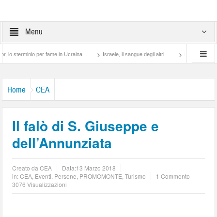
Menu
io per fame in Ucraina
Israele, il sangue degli altri
Lotta di classe… tra preti 
Home
CEA
Il falò di S. Giuseppe e
dell’Annunziata
Creato da
CEA
Data:
13 Marzo 2018
in:
CEA
,
Eventi
,
Persone
,
PROMOMONTE
,
Turismo
1 Commento
3076 Visualizzazioni