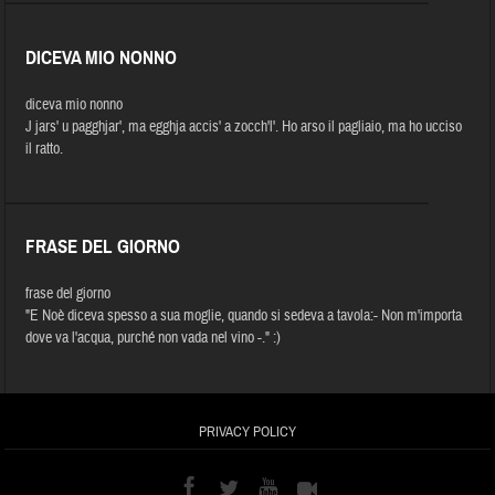
DICEVA MIO NONNO
diceva mio nonno
J jars' u pagghjar', ma egghja accis' a zocch'l'. Ho arso il pagliaio, ma ho ucciso
il ratto.
FRASE DEL GIORNO
frase del giorno
"E Noè diceva spesso a sua moglie, quando si sedeva a tavola:- Non m'importa
dove va l'acqua, purché non vada nel vino -." :)
PRIVACY POLICY