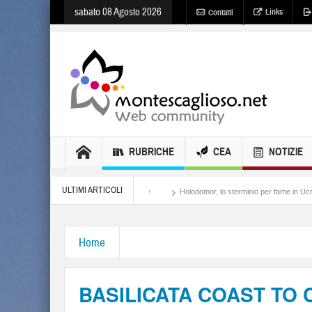
sabato 08 Agosto 2026
Links
Contatti
RUBRICHE
CEA
NOTIZIE
ULTIMI ARTICOLI
Meloni, il lamento al potere
Holodomor, lo sterminio per fame in Ucraina
Israe
Home
BASILICATA COAST TO C