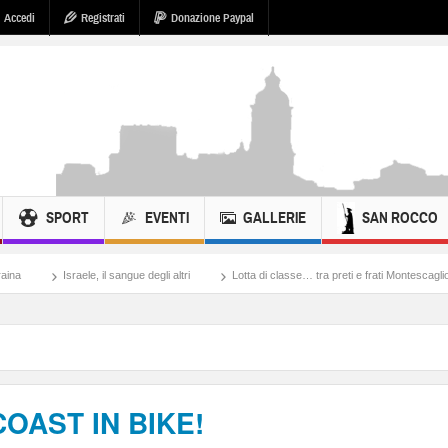
Accedi
Registrati
Donazione Paypal
SPORT
EVENTI
GALLERIE
SAN ROCCO
le, il sangue degli altri
Lotta di classe… tra preti e frati Montescaglioso
Tonach
OAST IN BIKE!