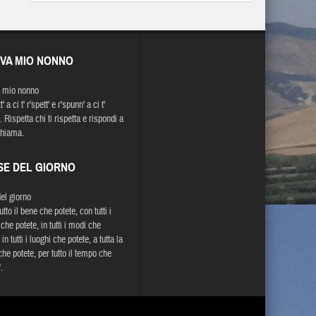
EVA MIO NONNO
 mio nonno
' a ci t' r'spett' e r'spunn' a ci t'
 Rispetta chi ti rispetta e rispondi a
 chiama.
SE DEL GIORNO
del giorno
utto il bene che potete, con tutti i
he potete, in tutti i modi che
 in tutti i luoghi che potete, a tutta la
che potete, per tutto il tempo che
.