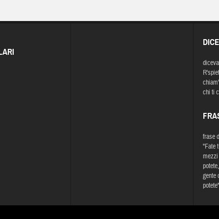
DIC
LARI
diceva
R'spiett
chiam'.
chi ti
FRA
frase 
"Fate t
mezzi c
potete,
gente 
potete"