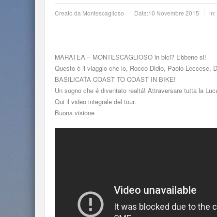
Creato da
Montescaglioso
Data:
10 Novembre 2015
in
MARATEA – MONTESCAGLIOSO in bici? Ebbene si!
Questo è il viaggio che io, Rocco Didio, Paolo Leccese,
BASILICATA COAST TO COAST IN BIKE!
Un sogno che é diventato realtá! Attraversare tutta la Luc
Qui il video integrale del tour.
Buona visione