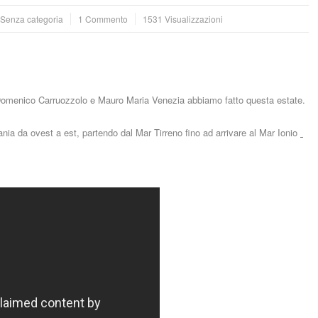
: Senza categoria
1 Commento
1531 Visualizzazioni
 Domenico Carruozzolo e Mauro Maria Venezia abbiamo fatto questa estate.
ania da ovest a est, partendo dal Mar Tirreno fino ad arrivare al Mar Ionio