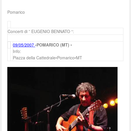
Pomarico
Concerti di ” EUGENIO BENNATO “:
09/05/2007
•POMARICO (MT)
•
Info:
Piazza della Cattedrale•Pomarico•MT