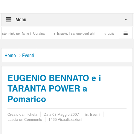
Menu
o per fame in Ucraina
Israele, il sangue degli altri
Lotta di classe… tra preti e 
Home
Eventi
EUGENIO BENNATO e i
TARANTA POWER a
Pomarico
Creato da
michela
Data:
08 Maggio 2007
in:
Eventi
Lascia un Commento
1465 Visualizzazioni