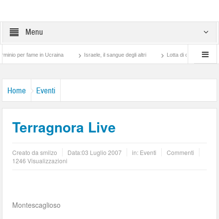
Menu
per fame in Ucraina
Israele, il sangue degli altri
Lotta di classe… tra preti e fr
Home
Eventi
Terragnora Live
Creato da
smilzo
Data:
03 Luglio 2007
in:
Eventi
Commenti
1246 Visualizzazioni
Montescaglioso