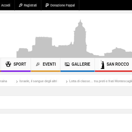
Accedi
Registrati
Donazione Paypal
SPORT
EVENTI
GALLERIE
SAN ROCCO
il sangue degli altri
Lotta di classe… tra preti e frati Montescaglioso
Tonache, 