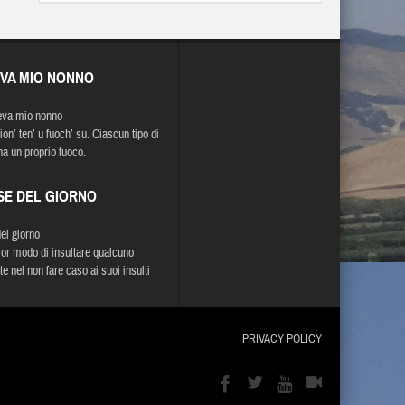
EVA MIO NONNO
eva mio nonno
on’ ten’ u fuoch’ su. Ciascun tipo di
ha un proprio fuoco.
SE DEL GIORNO
del giorno
lior modo di insultare qualcuno
e nel non fare caso ai suoi insulti
PRIVACY POLICY