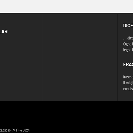
DIC
LARI
… dic
Ogne li
legna 
FRA
frase 
Il mig
consist
caglioso (MT) -75024