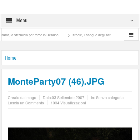
Menu
 sterminio per fame in Ucraina
Israele, il sangue degli altri
Lotta di classe… tr
Home
MonteParty07 (46).JPG
Creato da
imago
Data:
03 Settembre 2007
in: Senza categoria
Lascia un Commento
1034 Visualizzazioni