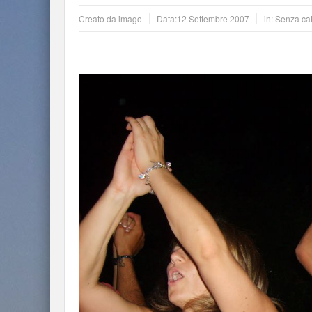
Creato da
imago
Data:
12 Settembre 2007
in: Senza ca