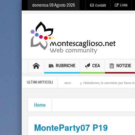
domenica 09 Agosto 2026
Links
Contatti
RUBRICHE
CEA
NOTIZIE
ULTIMI ARTICOLI
Meloni, il lamento al potere
Holodomor, lo sterminio per fame in Ucraina
Isra
Home
MonteParty07 P19