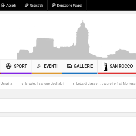
Accedi
Registrati
Donazione Paypal
SPORT
EVENTI
GALLERIE
SAN ROCCO
ele, il sangue degli altri
Lotta di classe… tra preti e frati Montescaglioso
Tona