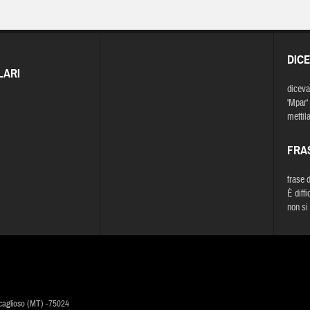
DIC
LARI
diceva
'Mpar' 
mettila
FRA
frase 
È diffi
non si
caglioso (MT) -75024