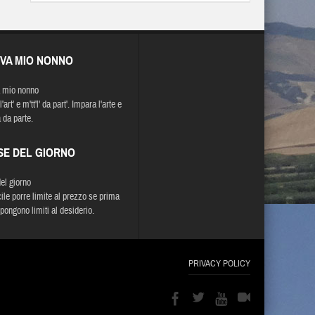
EVA MIO NONNO
 mio nonno
l'art' e m'tt'l' da part'. Impara l'arte e
 da parte.
SE DEL GIORNO
del giorno
cile porre limite al prezzo se prima
 pongono limiti al desiderio.
PRIVACY POLICY