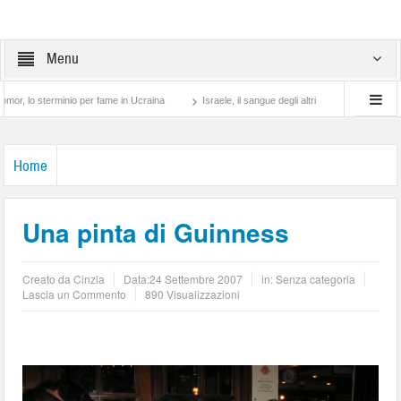
Menu
 sterminio per fame in Ucraina
Israele, il sangue degli altri
Lotta di classe… tra
Home
Una pinta di Guinness
Creato da
Cinzia
Data:
24 Settembre 2007
in: Senza categoria
Lascia un Commento
890 Visualizzazioni