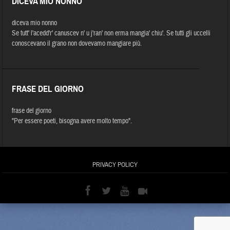
DICEVA MIO NONNO
diceva mio nonno
Se tutt' l'acedd'r' canuscev n' u j'ran' non erma mangia' chiu'. Se tutti gli uccelli
conoscevano il grano non dovevamo mangiare più.
FRASE DEL GIORNO
frase del giorno
"Per essere poeti, bisogna avere molto tempo".
PRIVACY POLICY