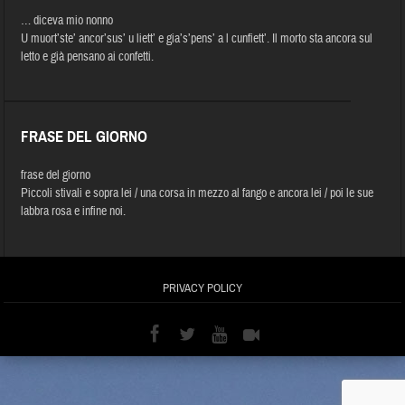
… diceva mio nonno
U muort’ste’ ancor’sus’ u liett’ e gia’s’pens’ a l cunfiett’. Il morto sta ancora sul
letto e già pensano ai confetti.
FRASE DEL GIORNO
frase del giorno
Piccoli stivali e sopra lei / una corsa in mezzo al fango e ancora lei / poi le sue
labbra rosa e infine noi.
PRIVACY POLICY