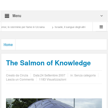
Menu
sterminio per fame in Ucraina
Israele, il sangue degli altri
Lotta di classe… tra
Home
The Salmon of Knowledge
Creato da
Cinzia
Data:
24 Settembre 2007
in: Senza categoria
Lascia un Commento
1183 Visualizzazioni