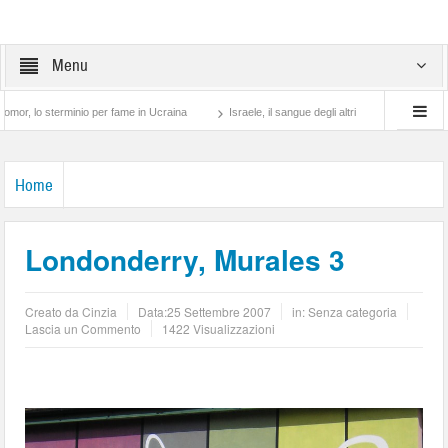
Menu
terminio per fame in Ucraina
Israele, il sangue degli altri
Lotta di classe… tra 
Home
Londonderry, Murales 3
Creato da
Cinzia
Data:
25 Settembre 2007
in: Senza categoria
Lascia un Commento
1422 Visualizzazioni