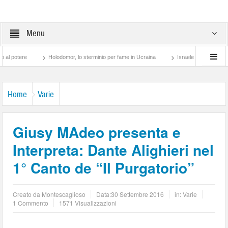
Menu
ere
Holodomor, lo sterminio per fame in Ucraina
Israele, il sangue degli altri
Home
Varie
Giusy MAdeo presenta e
Interpreta: Dante Alighieri nel
1° Canto de “Il Purgatorio”
Creato da
Montescaglioso
Data:
30 Settembre 2016
in:
Varie
1 Commento
1571 Visualizzazioni