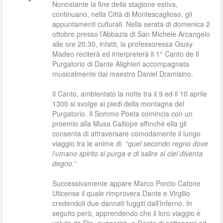
Nonostante la fine della stagione estiva,
continuano, nella Città di Montescaglioso, gli
appuntamenti culturali. Nella serata di domenica 2
ottobre presso l’Abbazia di San Michele Arcangelo
alle ore 20.30, infatti, la professoressa Giusy
Madeo reciterà ed interpreterà il 1° Canto de Il
Purgatorio di Dante Alighieri accompagnata
musicalmente dal maestro Daniel Dramisino.
Il Canto, ambientato la notte tra il 9 ed il 10 aprile
1300 si svolge ai piedi della montagna del
Purgatorio. Il Sommo Poeta comincia con un
proemio alla Musa Calliope affinché ella gli
consenta di attraversare comodamente il lungo
viaggio tra le anime di
“quel secondo regno dove
l’umano spirito si purga e di salire al ciel diventa
degno.”
Successivamente appare Marco Porcio Catone
Uticense il quale rimprovera Dante e Virgilio
credendoli due dannati fuggiti dall’Inferno. In
seguito però, apprendendo che il loro viaggio è