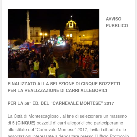
AVVISO
PUBBLICO
FINALIZZATO ALLA SELEZIONE DI CINQUE BOZZETTI
PER LA REALIZZAZIONE DI CARRI ALLEGORICI
PER LA 58° ED. DEL “CARNEVALE MONTESE” 2017
La Città di Montescaglioso , al fine di selezionare un massimo
di
5 (CINQUE)
bozzetti di carri allegorici che parteciperanno
alle sfilate del “Carnevale Montese” 2017, invita i cittadini e le
associazioni interessate a depositare presso l’Ufficio Protocollo