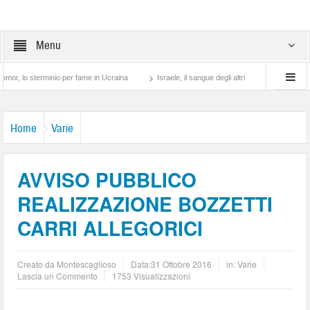
Menu
erminio per fame in Ucraina
Israele, il sangue degli altri
Lotta di classe… tra pr
Home
Varie
AVVISO PUBBLICO
REALIZZAZIONE BOZZETTI
CARRI ALLEGORICI
Creato da
Montescaglioso
Data:
31 Ottobre 2016
in:
Varie
Lascia un Commento
1753 Visualizzazioni