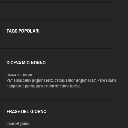
TAGS POPOLARI
DICEVA MIO NONNO
diceva mio nonno
Pan' e maccarun' jengh'n' a panz, d'scurs e libbr' jengh'n' a cap'. Pane e pasta
riempiono la pancia, parole e libri riempiono la testa.
FRASE DEL GIORNO
frase del giorno