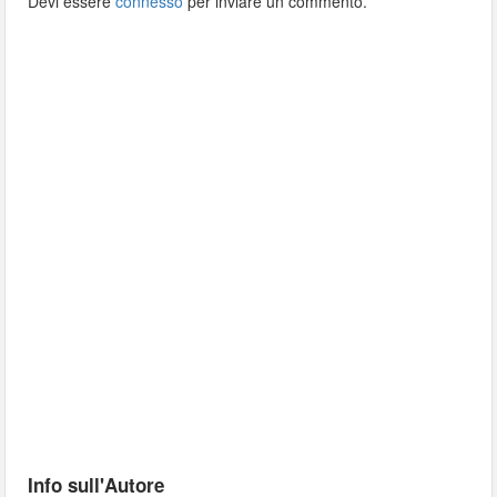
Devi essere
connesso
per inviare un commento.
Info sull'Autore