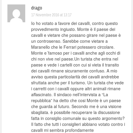
drago
17 Novembre 2016 at 13:17
Io ho votato a favore dei cavalli, contro questo
provvedimento ingiusto. Monte è il paese dei
cavalli e vietare che possano girare nel paese è
un controsenso. Sarebbe come vietare a
Maranello che le Ferrari potessero circolare.
Monte e´famoso per i cavalli anche agli occhi di
chi non vive nel paese.Un turista che entra nel
paese e vede i cartelli con cui si vieta il transito
dei cavalli rimane sicuramente confuso. A mio
avviso questa particolarità dei cavalli andrebbe
sfruttata anche per il turismo. Un turista che vede
i carretti con i cavalli oppure altri animali rimane
affascinato. Il sindaco nell’intervista a “La
repubblica” ha detto che cosi Monte è un paese
che guarda al futuro. Secondo me è una visione
sbagliata. è possibile recuperare la discussione
fatta in consiglio comunale su questo argomento?
Il fatto che tutti i consiglieri abbiano votato contro i
cavalli mi sembra profondamente