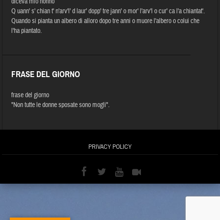
diceva mio nonno
Q uann' s' chian t' n'arv'l' d laur' dopp' tre jann' o mor' l'arv'l o cur' ca l'a chiantat'.
Quando si pianta un albero di alloro dopo tre anni o muore l'albero o colui che
l'ha piantato.
FRASE DEL GIORNO
frase del giorno
"Non tutte le donne sposate sono mogli".
PRIVACY POLICY