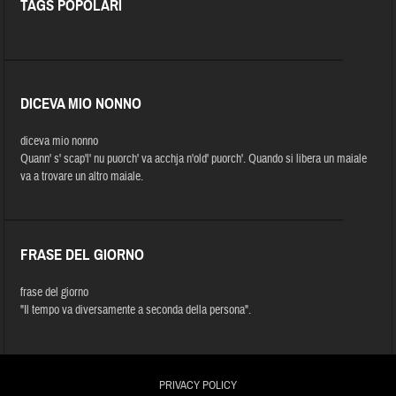
TAGS POPOLARI
DICEVA MIO NONNO
diceva mio nonno
Quann' s' scap'l' nu puorch' va acchja n'old' puorch'. Quando si libera un maiale
va a trovare un altro maiale.
FRASE DEL GIORNO
frase del giorno
"Il tempo va diversamente a seconda della persona".
PRIVACY POLICY