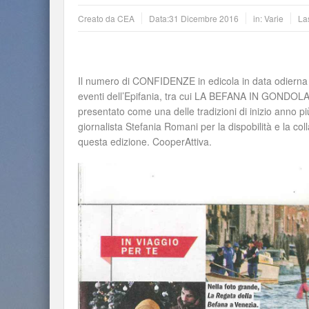
Creato da
CEA
Data:
31 Dicembre 2016
in:
Varie
La
Il numero di CONFIDENZE in edicola in data odierna 
eventi dell’Epifania, tra cui LA BEFANA IN GONDO
presentato come una delle tradizioni di inizio anno più
giornalista Stefania Romani per la dispobilità e la co
questa edizione. CooperAttiva.