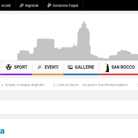
Accedi
Registrati
Donazione Paypal
SPORT
EVENTI
GALLERIE
SAN ROCCO
Lotta di classe… tra preti e frati Montescaglioso
Tonache, peccati, fosse biol
ca