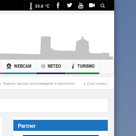
33.6 °C
WEBCAM
METEO
TURISMO
ogiche e maccheroni
Cosa si potrebbe fare con ciò che si spende nella guerra all’Iran
Partner