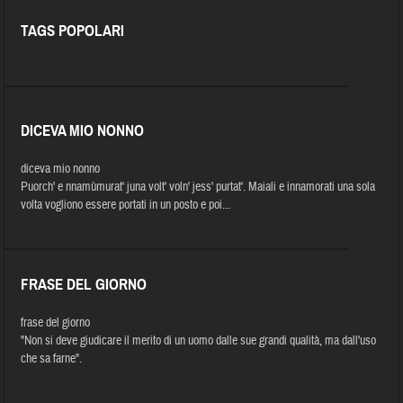
TAGS POPOLARI
DICEVA MIO NONNO
diceva mio nonno
Puorch' e nnamùmurat' juna volt' voln' jess' purtat'. Maiali e innamorati una sola
volta vogliono essere portati in un posto e poi...
FRASE DEL GIORNO
frase del giorno
"Non si deve giudicare il merito di un uomo dalle sue grandi qualità, ma dall'uso
che sa farne".