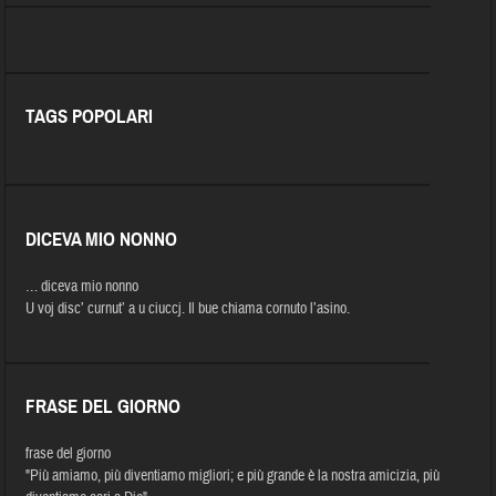
TAGS POPOLARI
DICEVA MIO NONNO
… diceva mio nonno
U voj disc’ curnut’ a u ciuccj. Il bue chiama cornuto l’asino.
FRASE DEL GIORNO
frase del giorno
"Più amiamo, più diventiamo migliori; e più grande è la nostra amicizia, più