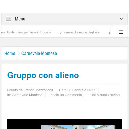
Menu
erminio per fame in Ucraina
Israele, il sangue degli altri
Lotta di classe… tra p
Home
Carnevale Montese
Gruppo con alieno
Creato da
Franco Mazzoccoli
Data:
23 Febbraio 2017
in:
Carnevale Montese
Lascia un Commento
1160 Visualizzazioni