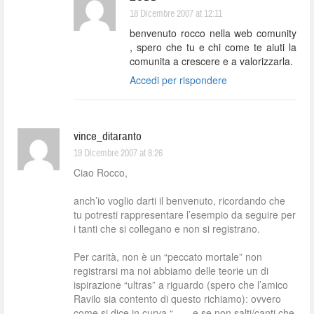
18 Dicembre 2007 at 12:11
benvenuto rocco nella web comunity
, spero che tu e chi come te aiuti la
comunita a crescere e a valorizzarla.
Accedi per rispondere
vince_ditaranto
19 Dicembre 2007 at 8:26
Ciao Rocco,
anch’io voglio darti il benvenuto, ricordando che
tu potresti rappresentare l’esempio da seguire per
i tanti che si collegano e non si registrano.
Per carità, non è un “peccato mortale” non
registrarsi ma noi abbiamo delle teorie un di
ispirazione “ultras” a riguardo (spero che l’amico
Ravilo sia contento di questo richiamo): ovvero
come si dice in curva “……e se non salti/canti che