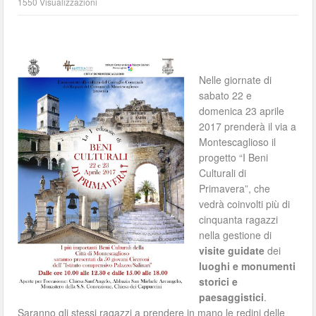
1550 Visualizzazioni
Nelle giornate di
sabato 22 e
domenica 23 aprile
2017 prenderà il via a
Montescaglioso il
progetto “I Beni
Culturali di
Primavera”, che
vedrà coinvolti più di
cinquanta ragazzi
nella gestione di
visite guidate
dei
luoghi e
monumenti
storici e
paesaggistici
.
Saranno gli stessi ragazzi a prendere in mano le redini delle