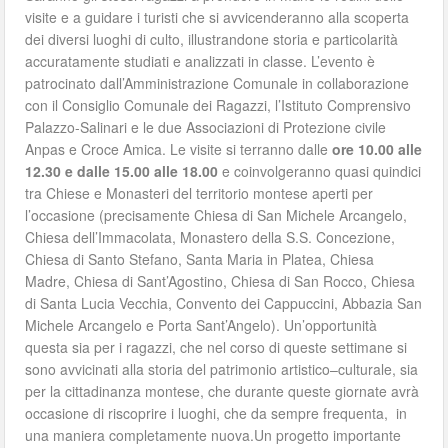
visite e a guidare i turisti che si avvicenderanno alla scoperta
dei diversi luoghi di culto, illustrandone storia e particolarità
accuratamente studiati e analizzati in classe. L’evento è
patrocinato dall’Amministrazione Comunale in collaborazione
con il Consiglio Comunale dei Ragazzi, l’Istituto Comprensivo
Palazzo-Salinari e le due Associazioni di Protezione civile
Anpas e Croce Amica. Le visite si terranno dalle
ore 10.00 alle
12.30 e dalle 15.00 alle 18.00
e coinvolgeranno quasi quindici
tra Chiese e Monasteri del territorio montese aperti per
l’occasione (precisamente Chiesa di San Michele Arcangelo,
Chiesa dell’Immacolata, Monastero della S.S. Concezione,
Chiesa di Santo Stefano, Santa Maria in Platea, Chiesa
Madre, Chiesa di Sant’Agostino, Chiesa di San Rocco, Chiesa
di Santa Lucia Vecchia, Convento dei Cappuccini, Abbazia San
Michele Arcangelo e Porta Sant’Angelo). Un’opportunità
questa sia per i ragazzi, che nel corso di queste settimane si
sono avvicinati alla storia del patrimonio artistico–culturale, sia
per la cittadinanza montese, che durante queste giornate avrà
occasione di riscoprire i luoghi, che da sempre frequenta, in
una maniera completamente nuova.Un progetto importante