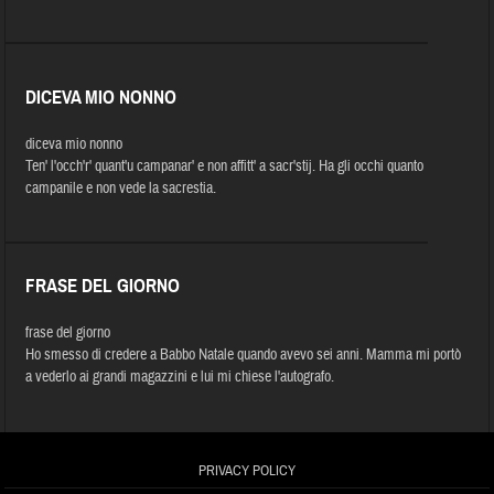
DICEVA MIO NONNO
diceva mio nonno
Ten' l'occh'r' quant'u campanar' e non affitt' a sacr'stij. Ha gli occhi quanto
campanile e non vede la sacrestia.
FRASE DEL GIORNO
frase del giorno
Ho smesso di credere a Babbo Natale quando avevo sei anni. Mamma mi portò
a vederlo ai grandi magazzini e lui mi chiese l'autografo.
PRIVACY POLICY