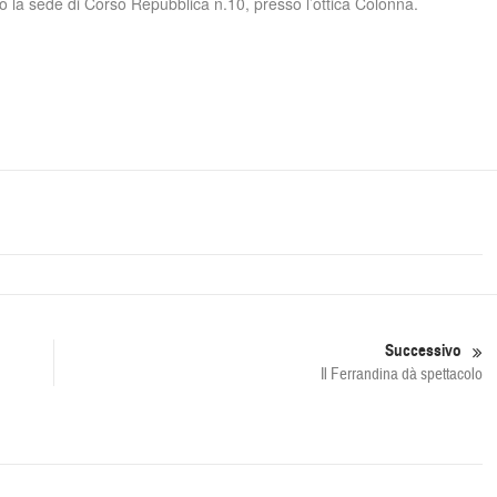
sso la sede di Corso Repubblica n.10, presso l’ottica Colonna.
Successivo
Il Ferrandina dà spettacolo