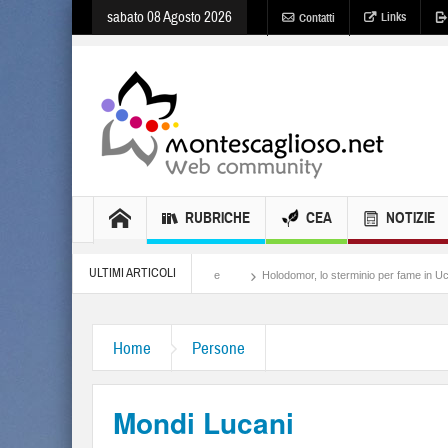
sabato 08 Agosto 2026
Links
Contatti
RUBRICHE
CEA
NOTIZIE
ULTIMI ARTICOLI
Meloni, il lamento al potere
Holodomor, lo sterminio per fame in Ucraina
Israe
Home
Persone
Mondi Lucani