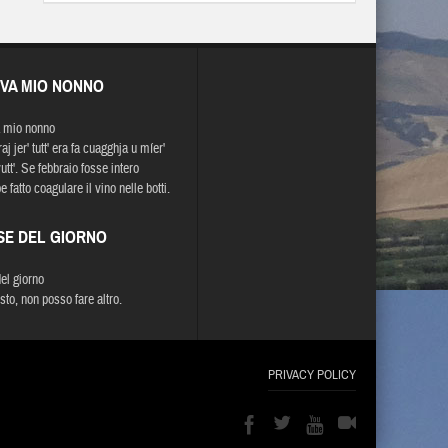
EVA MIO NONNO
 mio nonno
raj jer' tutt' era fa cuagghja u míer'
vutt'. Se febbraio fosse intero
 fatto coagulare il vino nelle botti.
SE DEL GIORNO
del giorno
sto, non posso fare altro.
PRIVACY POLICY