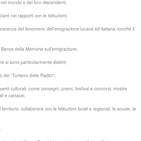
 nel mondo e dei loro discendenti;
olare nei rapporti con le Istituzioni;
conoscenza del fenomeno dell’emigrazione lucana ed italiana nonché il
a Banca della Memoria sull’emigrazione;
 si sono particolarmente distinti;
to del “Turismo delle Radici”;
nti culturali, come convegni, premi, festival e concorsi, mostre
li e cartacei.
erritorio, collaborerà con le Istituzioni locali e regionali, le scuole, le
.