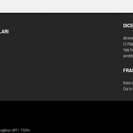
DIC
LARI
diceva
Ci f'bb
'nda l'
avrebbe
FRA
frase 
Qui io 
caglioso (MT) -75024