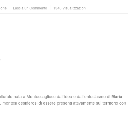
sone
Lascia un Commento
1346 Visualizzazioni
e
turale nata a Montescaglioso dall’idea e dall’entusiasmo di
Maria
, montesi desiderosi di essere presenti attivamente sul territorio con