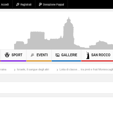
Accedi
Registrati
Donazione Paypal
SPORT
EVENTI
GALLERIE
SAN ROCCO
le, il sangue degli altri
Lotta di classe… tra preti e frati Montescaglioso
Tonac