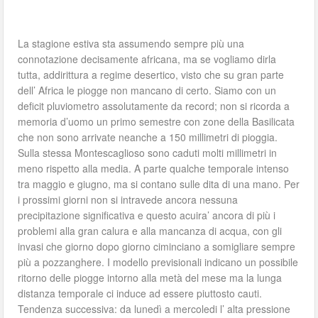
La stagione estiva sta assumendo sempre più una
connotazione decisamente africana, ma se vogliamo dirla
tutta, addirittura a regime desertico, visto che su gran parte
dell’ Africa le piogge non mancano di certo. Siamo con un
deficit pluviometro assolutamente da record; non si ricorda a
memoria d’uomo un primo semestre con zone della Basilicata
che non sono arrivate neanche a 150 millimetri di pioggia.
Sulla stessa Montescaglioso sono caduti molti millimetri in
meno rispetto alla media. A parte qualche temporale intenso
tra maggio e giugno, ma si contano sulle dita di una mano. Per
i prossimi giorni non si intravede ancora nessuna
precipitazione significativa e questo acuira’ ancora di più i
problemi alla gran calura e alla mancanza di acqua, con gli
invasi che giorno dopo giorno ciminciano a somigliare sempre
più a pozzanghere. I modello previsionali indicano un possibile
ritorno delle piogge intorno alla metà del mese ma la lunga
distanza temporale ci induce ad essere piuttosto cauti.
Tendenza successiva: da lunedì a mercoledi l’ alta pressione