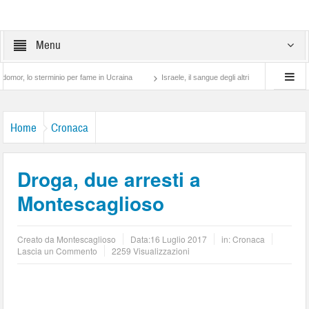
Menu
o sterminio per fame in Ucraina
Israele, il sangue degli altri
Lotta di classe… t
Home
Cronaca
Droga, due arresti a
Montescaglioso
Creato da
Montescaglioso
Data:
16 Luglio 2017
in:
Cronaca
Lascia un Commento
2259 Visualizzazioni