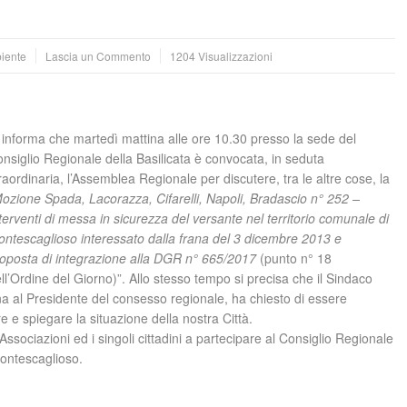
iente
Lascia un Commento
1204 Visualizzazioni
 informa che martedì mattina alle ore 10.30 presso la sede del
nsiglio Regionale della Basilicata è convocata, in seduta
raordinaria, l’Assemblea Regionale per discutere, tra le altre cose, la
ozione Spada, Lacorazza, Cifarelli, Napoli, Bradascio n° 252 –
terventi di messa in sicurezza del versante nel territorio comunale di
ntescaglioso interessato dalla frana del 3 dicembre 2013 e
oposta di integrazione alla DGR n° 665/2017
(punto n° 18
ll’Ordine del Giorno)”. Allo stesso tempo si precisa che il Sindaco
rna al Presidente del consesso regionale, ha chiesto di essere
re e spiegare la situazione della nostra Città.
le Associazioni ed i singoli cittadini a partecipare al Consiglio Regionale
Montescaglioso.