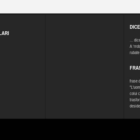
DIC
LARI
… dic
A ‘rrob
rubate
FRA
frase 
"L'uom
colui c
trasfor
deside