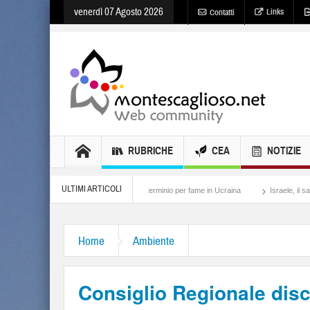
venerdì 07 Agosto 2026
Links
Contatti
RUBRICHE
CEA
NOTIZIE
ULTIMI ARTICOLI
Holodomor, lo sterminio per fame in Ucraina
Israele, il sangue degli altri
Home
Ambiente
Consiglio Regionale dis