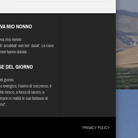
EVA MIO NONNO
eva mio nonno
b’ arrubbat’ non ten’ durat’. Le cose
 non hanno durata
SE DEL GIORNO
del giorno
o energico, l'uomo di successo, è
he riesce, a forza di lavoro, a
mare in realtà le sue fantasie di
rio".
PRIVACY POLICY