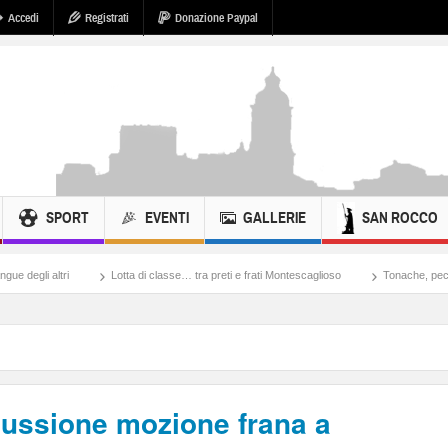
Accedi
Registrati
Donazione Paypal
SPORT
EVENTI
GALLERIE
SAN ROCCO
Lotta di classe… tra preti e frati Montescaglioso
Tonache, peccati, fosse biologich
cussione mozione frana a