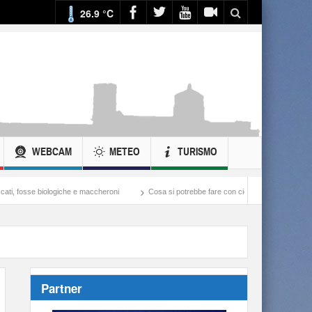
26.9 °C
WEBCAM
METEO
TURISMO
e e maccheroni
Cosa si potrebbe fare con ciò che si spende nella guerra all’Iran
Partner