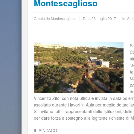
Montescaglioso
Creato da
Montescaglioso
Data:
28 Luglio 2017
in:
Amb
Si
Co
st
“
M
In
Mo
pr
de
Vincenzo Zito, con nota ufficiale inviata in data odie
ascoltato durante i lavori in Aula per meglio dettaglia
Si invitano tutti i rappresentanti delle Istituzioni, del
per dare forza e sostegno alle legittime richieste di 
IL SINDACO