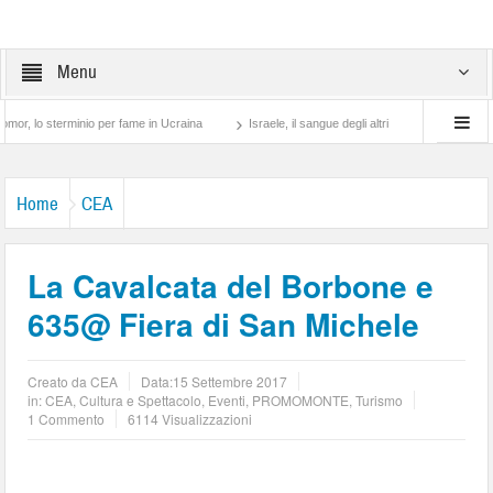
Menu
minio per fame in Ucraina
Israele, il sangue degli altri
Lotta di classe… tra pret
Home
CEA
La Cavalcata del Borbone e
635@ Fiera di San Michele
Creato da
CEA
Data:
15 Settembre 2017
in:
CEA
,
Cultura e Spettacolo
,
Eventi
,
PROMOMONTE
,
Turismo
1 Commento
6114 Visualizzazioni