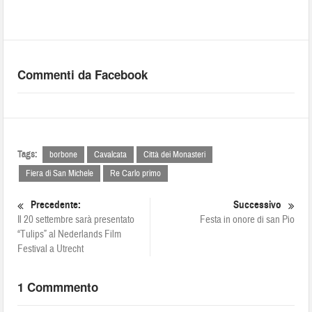
Commenti da Facebook
Tags:
borbone
Cavalcata
Città dei Monasteri
Fiera di San Michele
Re Carlo primo
Precedente:
Successivo
Il 20 settembre sarà presentato
Festa in onore di san Pio
“Tulips” al Nederlands Film
Festival a Utrecht
1 Commmento