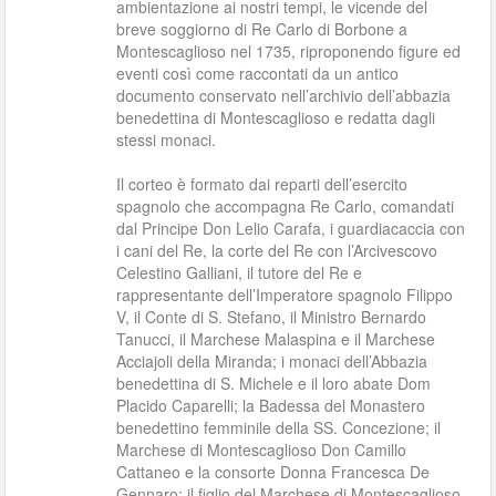
ambientazione ai nostri tempi, le vicende del
breve soggiorno di Re Carlo di Borbone a
Montescaglioso nel 1735, riproponendo figure ed
eventi così come raccontati da un antico
documento conservato nell’archivio dell’abbazia
benedettina di Montescaglioso e redatta dagli
stessi monaci.
Il corteo è formato dai reparti dell’esercito
spagnolo che accompagna Re Carlo, comandati
dal Principe Don Lelio Carafa, i guardiacaccia con
i cani del Re, la corte del Re con l’Arcivescovo
Celestino Galliani, il tutore del Re e
rappresentante dell’Imperatore spagnolo Filippo
V, il Conte di S. Stefano, il Ministro Bernardo
Tanucci, il Marchese Malaspina e il Marchese
Acciajoli della Miranda; i monaci dell’Abbazia
benedettina di S. Michele e il loro abate Dom
Placido Caparelli; la Badessa del Monastero
benedettino femminile della SS. Concezione; il
Marchese di Montescaglioso Don Camillo
Cattaneo e la consorte Donna Francesca De
Gennaro; il figlio del Marchese di Montescaglioso