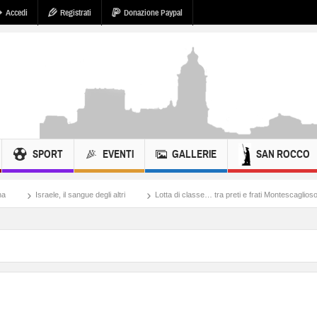
Accedi
Registrati
Donazione Paypal
SPORT
EVENTI
GALLERIE
SAN ROCCO
il sangue degli altri
Lotta di classe… tra preti e frati Montescaglioso
Tonache, 