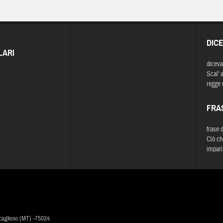
DIC
LARI
diceva
Scal' a
regge 
FRA
frase 
Ciò ch
impari
caglioso (MT) -75024