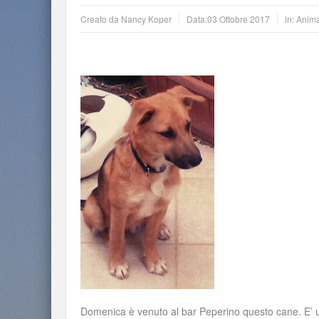
Creato da
Nancy Koper
Data:
03 Ottobre 2017
in:
Anima
Domenica è venuto al bar Peperino questo cane. E’ u