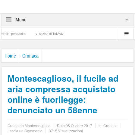
Menu
 pensaci tu
nazisti di Tel Aviv
Home
Cronaca
Montescaglioso, il fucile ad
aria compressa acquistato
online è fuorilegge:
denunciato un 58enne
Creato da
Montescaglioso
Data:
05 Ottobre 2017
in:
Cronaca
Lascia un Commento
3715 Visualizzazioni